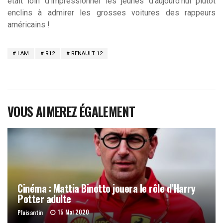
était loin d’impressionner les jeunes d’aujourd’hui plutôt
enclins à admirer les grosses voitures des rappeurs
américains !
I AM
R12
RENAULT 12
VOUS AIMEREZ ÉGALEMENT
Cinéma : Mattia Binotto jouera le rôle d’Harry
Potter adulte
15 Mai 2020
Plaisantin