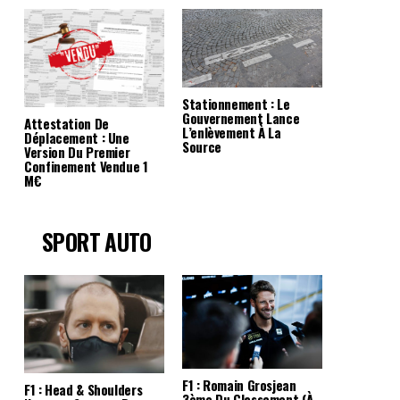
Stationnement : Le
Gouvernement Lance
Attestation De
L’enlèvement À La
Déplacement : Une
Source
Version Du Premier
Confinement Vendue 1
M€
SPORT AUTO
F1 : Romain Grosjean
F1 : Head & Shoulders
3ème Du Classement (à