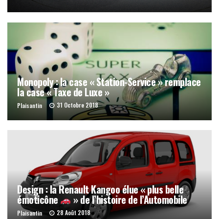
Monopoly : la case « Station-Service » remplace
la case « Taxe de Luxe »
31 Octobre 2018
Plaisantin
Design : la Renault Kangoo élue « plus belle
émoticône
» de l’histoire de l’Automobile
28 Août 2018
Plaisantin