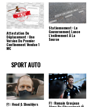
Stationnement : Le
Gouvernement Lance
Attestation De
L’enlèvement À La
Déplacement : Une
Source
Version Du Premier
Confinement Vendue 1
M€
SPORT AUTO
F1 : Romain Grosjean
F1 : Head & Shoulders
3ème Du Classement (à