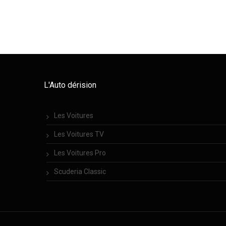
L'Auto dérision
Les Voitures
Les Voitures TV
Les Voitures Pro
Scuderia Classic