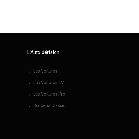
L'Auto dérision
Les Voitures
Les Voitures TV
Les Voitures Pro
Scuderia Classic