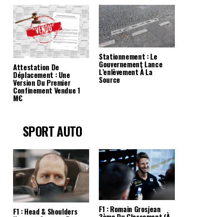
Stationnement : Le
Gouvernement Lance
Attestation De
L’enlèvement À La
Déplacement : Une
Source
Version Du Premier
Confinement Vendue 1
M€
SPORT AUTO
F1 : Romain Grosjean
F1 : Head & Shoulders
3ème Du Classement (à