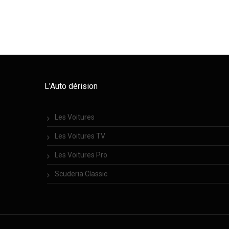
L'Auto dérision
Les Voitures
Les Voitures TV
Les Voitures Pro
Scuderia Classic