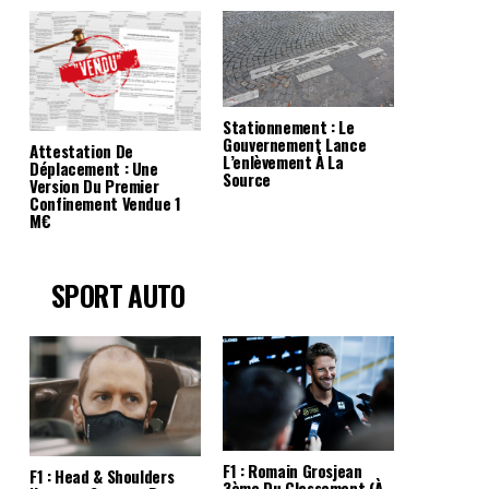
Stationnement : Le
Gouvernement Lance
Attestation De
L’enlèvement À La
Déplacement : Une
Source
Version Du Premier
Confinement Vendue 1
M€
SPORT AUTO
F1 : Romain Grosjean
F1 : Head & Shoulders
3ème Du Classement (à