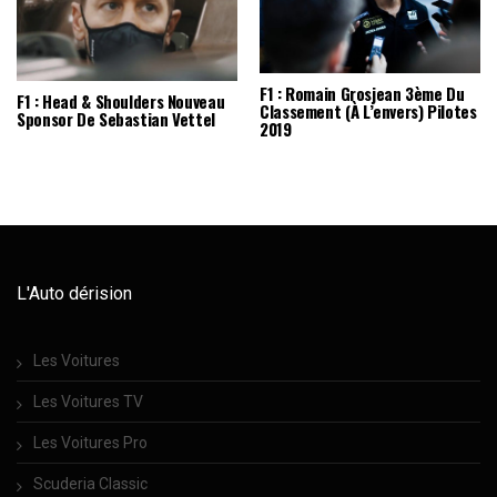
F1 : Romain Grosjean 3ème Du
F1 : Head & Shoulders Nouveau
Classement (à L’envers) Pilotes
Sponsor De Sebastian Vettel
2019
L'Auto dérision
Les Voitures
Les Voitures TV
Les Voitures Pro
Scuderia Classic