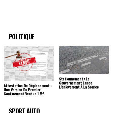
POLITIQUE
Stationnement : Le
Gouvernement Lance
Attestation De Déplacement :
L’enlèvement À La Source
Une Version Du Premier
Confinement Vendue 1 M€
SPORT AUTO