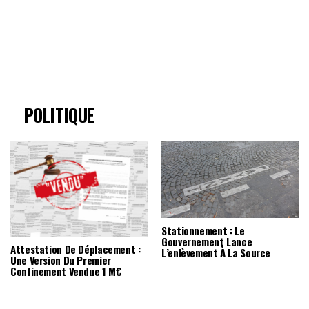
POLITIQUE
Stationnement : Le
Gouvernement Lance
Attestation De Déplacement :
L’enlèvement À La Source
Une Version Du Premier
Confinement Vendue 1 M€