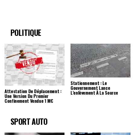
POLITIQUE
Stationnement : Le
Gouvernement Lance
Attestation De Déplacement :
L’enlèvement À La Source
Une Version Du Premier
Confinement Vendue 1 M€
SPORT AUTO