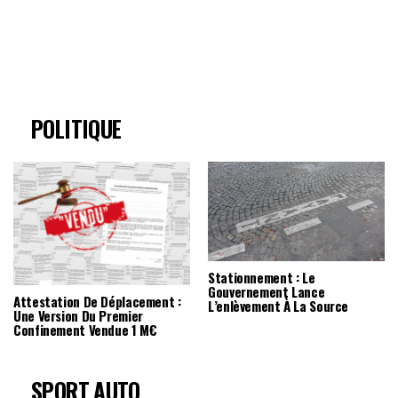
POLITIQUE
Stationnement : Le
Gouvernement Lance
Attestation De Déplacement :
L’enlèvement À La Source
Une Version Du Premier
Confinement Vendue 1 M€
SPORT AUTO