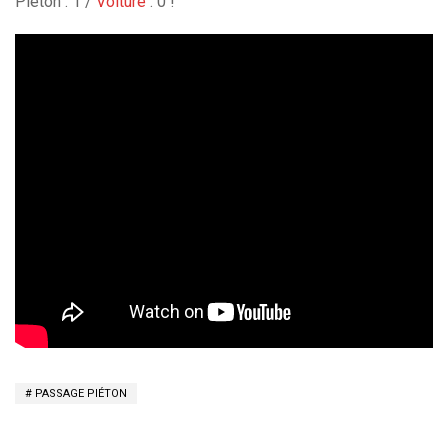
Piéton : 1 /
Voiture
: 0 !
PASSAGE PIÉTON