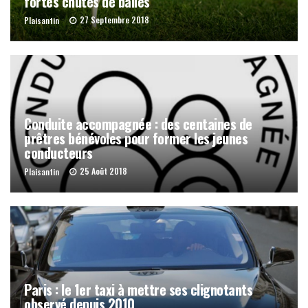
fortes chutes de balles
27 Septembre 2018
Plaisantin
Conduite accompagnée : des centaines de
prêtres bénévoles pour former les jeunes
conducteurs
25 Août 2018
Plaisantin
Paris : le 1er taxi à mettre ses clignotants
observé depuis 2010