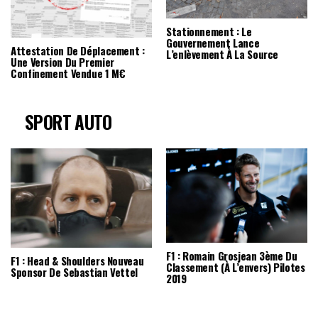
Stationnement : Le
Gouvernement Lance
Attestation De Déplacement :
L’enlèvement À La Source
Une Version Du Premier
Confinement Vendue 1 M€
SPORT AUTO
F1 : Romain Grosjean 3ème Du
F1 : Head & Shoulders Nouveau
Classement (à L’envers) Pilotes
Sponsor De Sebastian Vettel
2019