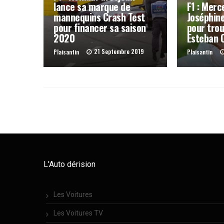
lance sa marque de
F1 : Merc
mannequins Crash Test
Joséphin
pour financer sa saison
pour trou
2020
Esteban 
21 Septembre 2019
Plaisantin
Plaisantin
L'Auto dérision
Les Voitures
Les Voitures TV