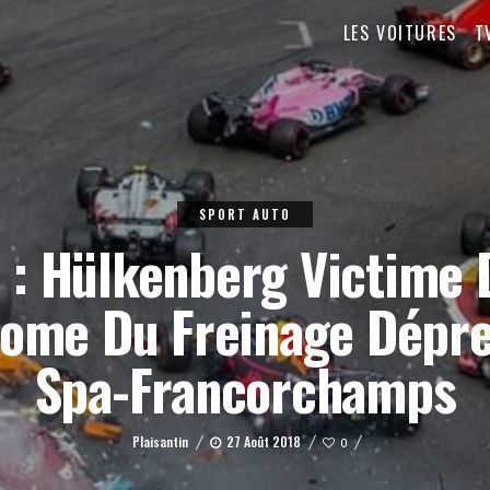
LES VOITURES
T
SPORT AUTO
1 : Hülkenberg Victime 
ome Du Freinage Dépre
Spa-Francorchamps
Plaisantin
27 Août 2018
0