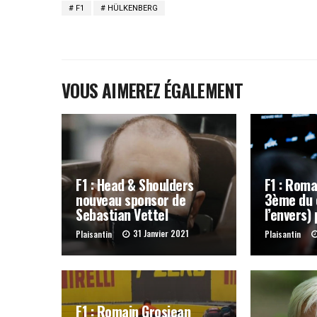
F1
HÜLKENBERG
VOUS AIMEREZ ÉGALEMENT
F1 : Head & Shoulders
F1 : Roma
nouveau sponsor de
3ème du 
Sebastian Vettel
l’envers)
31 Janvier 2021
Plaisantin
Plaisantin
F1 : Romain Grosjean