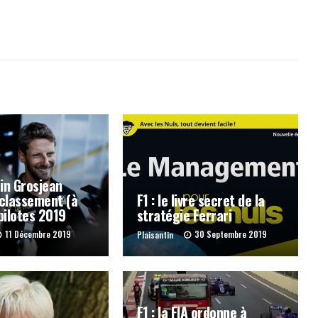
in Grosjean
classement (à
F1 : le livre secret de la
 pilotes 2019
stratégie Ferrari
11 Décembre 2019
30 Septembre 2019
Plaisantin
F1 : la FIA ordonne à