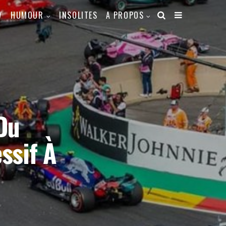
V
HUMOUR
INSOLITES
A PROPOS
Du
ssif À