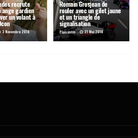
edes recrute
Romain Grosjean de
e ange gardien
rouler avec un gilet jaune
ver un volant à
et un triangle de
Ocon
signalisation
3 Novembre 2018
21 Mai 2018
Plaisantin