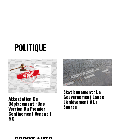
POLITIQUE
Stationnement : Le
Gouvernement Lance
Attestation De
L’enlèvement À La
Déplacement : Une
Source
Version Du Premier
Confinement Vendue 1
M€