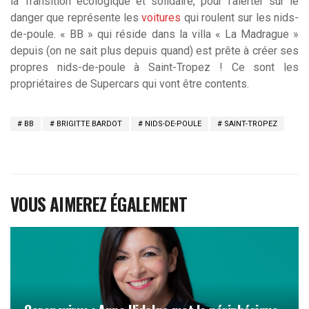
la Transition écologique et solidaire, pour l’alerter sur le
danger que représente les
voitures
qui roulent sur les nids-
de-poule. « BB » qui réside dans la villa « La Madrague »
depuis (on ne sait plus depuis quand) est prête à créer ses
propres nids-de-poule à Saint-Tropez ! Ce sont les
propriétaires de Supercars qui vont être contents.
BB
BRIGITTE BARDOT
NIDS-DE-POULE
SAINT-TROPEZ
VOUS AIMEREZ ÉGALEMENT