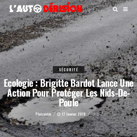
SÉCURITÉ
Ecologie : Brigitte Bardot Lance Une
Action Pour Protéger Les Nids-De-
Poule
Plaisantin
17 Janvier 2018
0