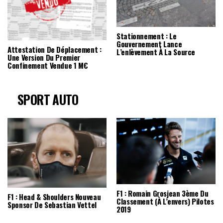
Stationnement : Le
Gouvernement Lance
Attestation De Déplacement :
L’enlèvement À La Source
Une Version Du Premier
Confinement Vendue 1 M€
SPORT AUTO
F1 : Romain Grosjean 3ème Du
F1 : Head & Shoulders Nouveau
Classement (à L’envers) Pilotes
Sponsor De Sebastian Vettel
2019