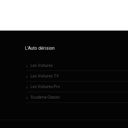
L'Auto dérision
Les Voitures
Les Voitures TV
Les Voitures Pro
Scuderia Classic