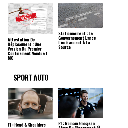
Stationnement : Le
Gouvernement Lance
Attestation De
L’enlèvement À La
Déplacement : Une
Source
Version Du Premier
Confinement Vendue 1
M€
SPORT AUTO
F1 : Romain Grosjean
F1 : Head & Shoulders
3ème Du Classement (à