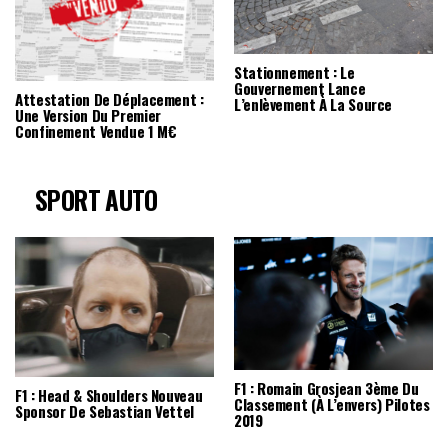
Stationnement : Le
Gouvernement Lance
Attestation De Déplacement :
L’enlèvement À La Source
Une Version Du Premier
Confinement Vendue 1 M€
SPORT AUTO
F1 : Romain Grosjean 3ème Du
F1 : Head & Shoulders Nouveau
Classement (à L’envers) Pilotes
Sponsor De Sebastian Vettel
2019