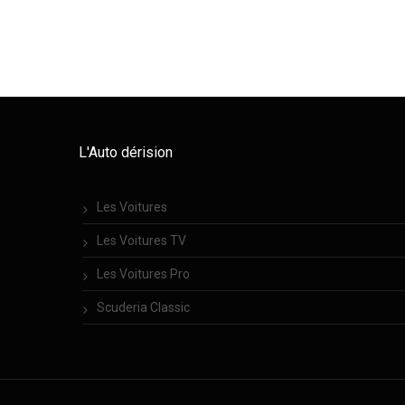
L'Auto dérision
Les Voitures
Les Voitures TV
Les Voitures Pro
Scuderia Classic