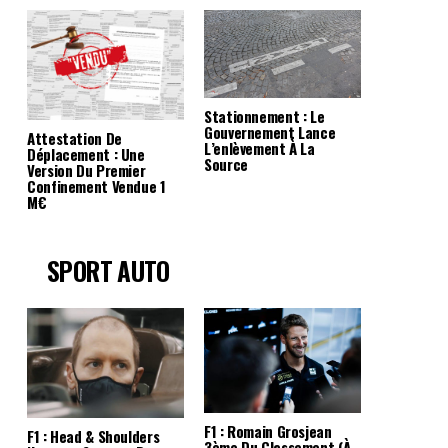
Stationnement : Le
Gouvernement Lance
Attestation De
L’enlèvement À La
Déplacement : Une
Source
Version Du Premier
Confinement Vendue 1
M€
SPORT AUTO
F1 : Romain Grosjean
F1 : Head & Shoulders
3ème Du Classement (à